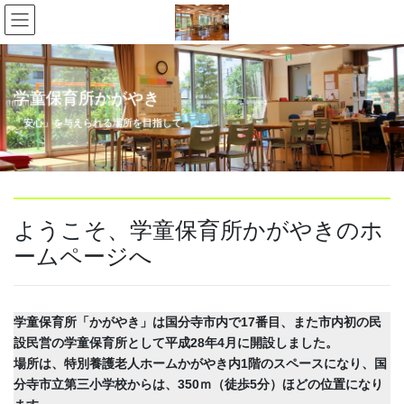
コ
ナ
ン
ビ
テ
ゲ
ン
ー
ツ
シ
学童保育所かがやき
へ
ョ
ス
ン
「安心」を与えられる場所を目指して
キ
に
ッ
移
プ
動
ようこそ、学童保育所かがやきのホ
ームページへ
学童保育所「かがやき」は国分寺市内で17番目、また市内初の民
設民営の学童保育所として平成28年4月に開設しました。
場所は、特別養護老人ホームかがやき内1階のスペースになり、国
分寺市立第三小学校からは、350ｍ（徒歩5分）ほどの位置になり