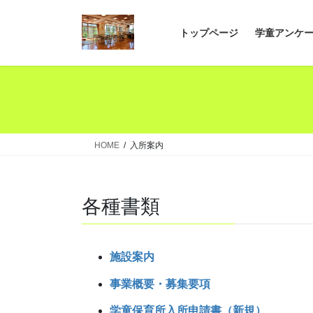
コ
ナ
ン
ビ
トップページ
学童アンケ
テ
ゲ
ン
ー
ツ
シ
へ
ョ
ス
ン
キ
に
ッ
移
HOME
入所案内
プ
動
各種書類
施設案内
事業概要・募集要項
学童保育所入所申請書（新規）